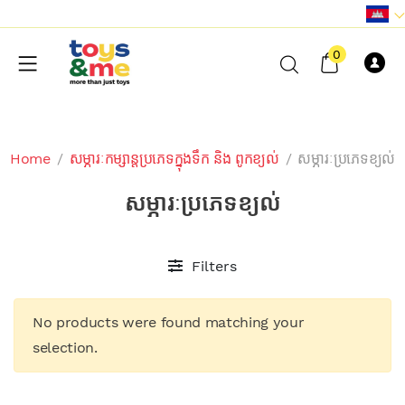
0
Home
/
សម្ភារៈកម្សាន្តប្រភេទក្នុងទឹក និង ពូកខ្យល់
/
សម្ភារៈប្រភេទខ្យល់
សម្ភារៈប្រភេទខ្យល់
Filters
No products were found matching your
selection.