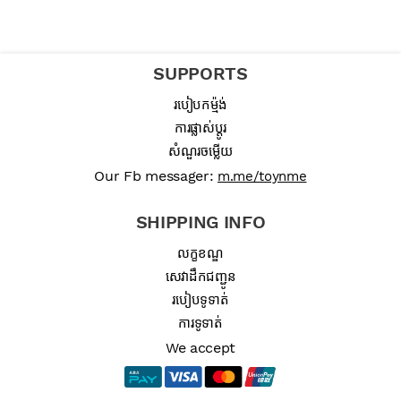
SUPPORTS
របៀបកម្ម៉ង់
ការផ្លាស់ប្តូរ
សំណួរចម្លើយ
Our Fb messager:
m.me/toynme
SHIPPING INFO
លក្ខខណ្ឌ
សេវាដឹកជញ្ជូន
របៀបទូទាត់
ការទូទាត់
We accept