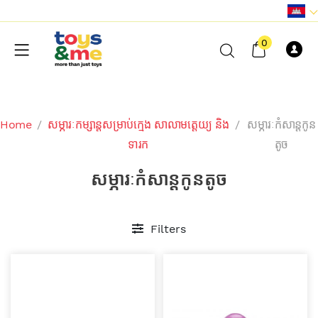
0
Home
/
សម្ភារៈកម្សាន្តសម្រាប់ក្មេង សាលាមត្តេយ្យ និង
/
សម្ភារៈកំសាន្តកូន
ទារក
តូច
សម្ភារៈកំសាន្តកូនតូច
Filters