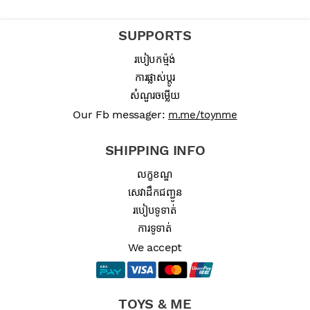
SUPPORTS
របៀបកម្ម៉ង់
ការផ្លាស់ប្តូរ
សំណួរចម្លើយ
Our Fb messager:
m.me/toynme
SHIPPING INFO
លក្ខខណ្ឌ
សេវាដឹកជញ្ជូន
របៀបទូទាត់
ការទូទាត់
We accept
TOYS & ME