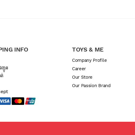
PING INFO
TOYS & ME
ឌ
Company Profile
ញ្ជូន
Career
ត់
Our Store
Our Passion Brand
cept