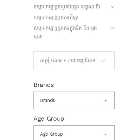
សម្ភារៈកម្សាន្តសម្រាប់ក្មេង លក្ខណៈជិះ
សម្ភារៈកម្សាន្តប្រភេទកីឡា
សម្ភារៈកម្សាន្តប្រភេទក្នុងទឹក និង ពូក
ខ្យល់
Brands
Brands
Age Group
Age Group