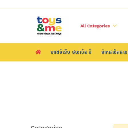
All Categories
ហាងទំនើប​​ ថយស៍& មី
ម៉ាកផលិតផល
Categories