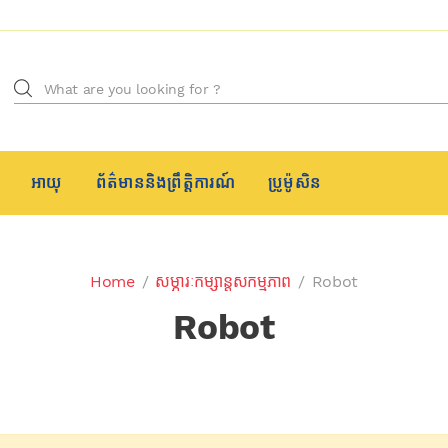
Search for:
អាយុ
ព័ត៌មាននិងព្រឹត្តិការណ៍
ប្រូម៉ូសិន
Home
/
សម្ភារៈកម្សាន្តសកម្មភាព
/
Robot
Robot