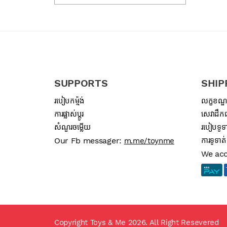
SUPPORTS
SHIP
របៀបកម្ម៉ង់
លក្ខខណ្
ការផ្លាស់ប្តូរ
សេវាដឹកជ
សំណួរចម្លើយ
របៀបទូទា
Our Fb messager:
ការទូទាត់
m.me/toynme
We ac
Copyright Toys & Me 2026. All Right Resevered