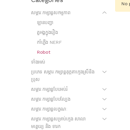
No 
សម្ភារៈកម្សាន្តសកម្មភាព
ឡានបញ្ជា
តួអង្គក្នុងរឿង
កាំភ្លើង NERF
Robot
ទាំងអស់
ប្រភេទ សម្ភារៈកម្សាន្តតុក្កតាក្មេងស្រីនិង
ប្រុស
សម្ភារៈកម្សាន្តបែបអប់រំ
សម្ភារៈកម្សាន្តបែបល្បែង
សម្ភារៈកម្សាន្តលក្ខណៈ
សម្ភារៈកម្សាន្តសម្រាប់ក្មេង សាលា
មត្តេយ្យ និង ទារក