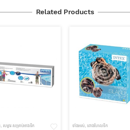
Related Products
់
,
សម្ភារៈសម្រាប់អាងទឹក
ទាំងអស់
,
ពោងហែលទឹក