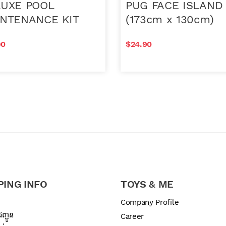
UXE POOL
PUG FACE ISLAND
NTENANCE KIT
(173cm x 130cm)
90
$
24.90
Clear
stock
In stock
0cm) quantity
DELUXE POOL MAINTENANCE KIT quantity
PUG FACE ISLAND (17
Add to cart
Add to cart
PING INFO
TOYS & ME
ឌ
Company Profile
ញ្ជូន
Career