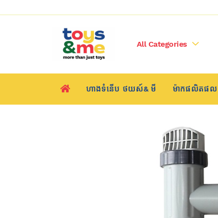
All Categories
ហាងទំនើប​​ ថយស៍& មី
ម៉ាកផលិតផល