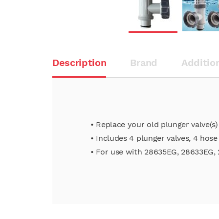
Description
Brand
Additio
• Replace your old plunger valve(
• Includes 4 plunger valves, 4 hos
• For use with 28635EG, 28633EG,