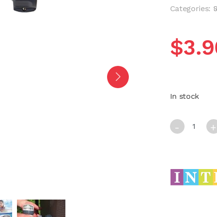
Categories:
ទ
$
3.9
In stock
PLUNGER VAL