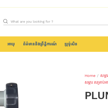
Search for:
អាយុ
ព័ត៌មាននិងព្រឹត្តិការណ៍
ប្រូម៉ូសិន
Home
/
សម្ភា
សម្ភារៈសម្រាប់អ
PLU