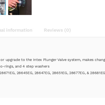
nal information
Reviews (0)
s) or upgrade to the Intex Plunger Valve system, makes cha
e o-rings, and 4 step washers
 28671EG, 28645EG, 28647EG, 28651EG, 28677EG, & 28681EG