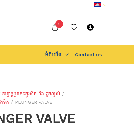
Register
0
or Sign
in
អំពីយើង
Contact us
រៈកម្សាន្តប្រភេទក្នុងទឹក និង ពូកខ្យល់
/
ាងទឹក
/
PLUNGER VALVE
NGER VALVE