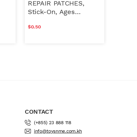
REPAIR PATCHES,
Stick-On, Ages
14+, Blister Card
$
0.50
Clear
Clear
In stock
3cm x 130cm) quantity
REPAIR PATCHES, Stick-On, Ages 14+, Blist
Add to cart
CONTACT
(+855) 23 888 118
info@toysnme.com.kh