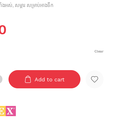
ាំងអស់
,
សម្ភារៈសម្រាប់អាងទឹក
0
Clear
Add to cart
VE quantity