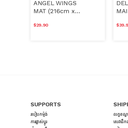
ANGEL WINGS
DEL
MAT (216cm x
MAI
155cm x 20cm)
$
29.90
$
39.
Clear
In stock
In 
ANGEL WINGS MAT (216cm x 155cm x 2
Add to cart
SUPPORTS
SHIP
របៀបកម្ម៉ង់
លក្ខខណ្
ការផ្លាស់ប្តូរ
សេវាដឹកជ