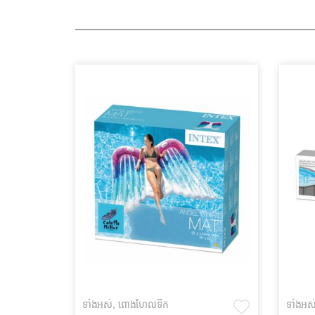
ទាំងអស់
,
ពោងហែលទឹក
ទាំងអស